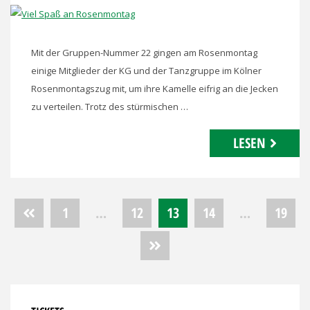
Mit der Gruppen-Nummer 22 gingen am Rosenmontag
einige Mitglieder der KG und der Tanzgruppe im Kölner
Rosenmontagszug mit, um ihre Kamelle eifrig an die Jecken
zu verteilen. Trotz des stürmischen …
LESEN
Seitennummerierung
1
…
12
13
14
…
19
der
Beiträge