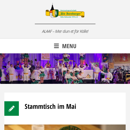
Skip
to
content
ALAAF – Mer dun et för Kölle!
MENU
Stammtisch im Mai