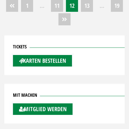
Seitennummerierung
1
…
11
12
13
…
19
der
Beiträge
TICKETS
KARTEN BESTELLEN
MIT MACHEN
MITGLIED WERDEN