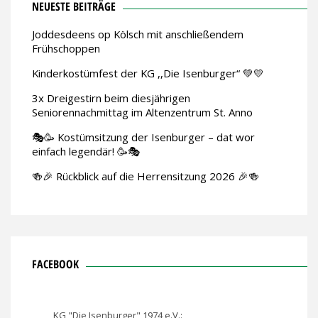
NEUESTE BEITRÄGE
Joddesdeens op Kölsch mit anschließendem
Frühschoppen
Kinderkostümfest der KG ,,Die Isenburger“ 💚💛
3x Dreigestirn beim diesjährigen
Seniorennachmittag im Altenzentrum St. Anno
🎭🥳 Kostümsitzung der Isenburger – dat wor
einfach legendär! 🥳🎭
🍻🎉 Rückblick auf die Herrensitzung 2026 🎉🍻
FACEBOOK
KG "Die Isenburger" 1974 e.V.: