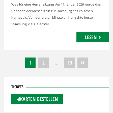
Was für eine Herrensitzung! Am 17. Januar 2026 wurde das
Dorint an der Messe Köln zur Hochburg des kölschen
Karnevals. Von der ersten Minute an herrschte beste
Stimmung, viel Gelächter …
LESEN
Seitennummerierung
1
2
…
19
der
Beiträge
TICKETS
KARTEN BESTELLEN