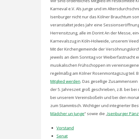
Wir sind ordentliches Mitglied im Festkomitee 
Karneval e.V. Als junge und im Altersdurchschni
Isenburger nicht nur das Kölner Brauchtum son
veranstaltet jedes Jahr eine Sessionseröffnun
Herrensitzung, alle im Dorint An der Messe, e
Karnevalszug in Köln-Holweide, unserem Veedel,
Mit der Kirchengemeinde der Versöhnungskirch
jeweils an dem Sonntag vor Weiberfastnacht 
musikalischen Frühschoppen im vereinseigene
regelmäßig am Kölner Rosenmontagszug teil. Be
Mitglied werden
. Das gesellige Zusammensein 
der 5. Jahreszeit groß geschrieben, z.B. bei be
bei unserem Vereinsboßeln und bei den monatl
zum Stammtisch. Wichtiger und integrierter Best
Mädcher un Junge
“ sowie die „
Isenburger Pänz
Vorstand
Senat