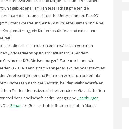
Kölner Karneval von 1823 und Mitglied im Bund Deutscher
tt jung gebliebene Familiengesellschaft pflegen die
dern auch das freundschaftliche Untereinander. Die KGI
g mit Ordensvorstellung, eine Kostüm, eine Damen und eine
ine Kneipensitzung, ein Kinderkostümfest und nimmt am
 teil.
e gestaltet sie mit anderen ortsansässigen Vereinen
einen „Joddesdeens op Kölsch“ mit anschließendem
n Casino der KG „Die Isenburger“. Zudem nehmen wir
i der KG „Die Isenburger“ kann jeder aktives oder inaktives
der Vereinsmitglieder und Freunden wird auch außerhalb
i dem Fischessen nach der Session, bei der Weihnachtsfeier,
ichen Treffen der aktiven mit befreundeten Gesellschaften
andteil der Gesellschaft ist die Tanzgruppe „
Isenburger
“. Der
Senat
der Gesellschaft trifft sich einmal im Monat.