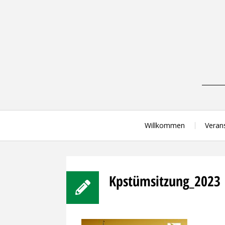
Skip
to
content
Willkommen
Veran
Kpstümsitzung_2023