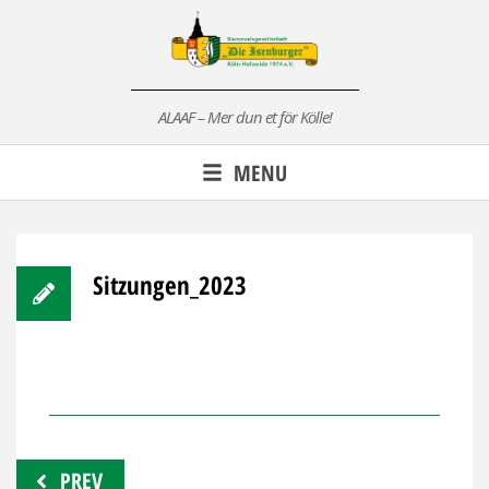
Skip
to
content
ALAAF – Mer dun et för Kölle!
MENU
Sitzungen_2023
Beitragsnavigation
PREV