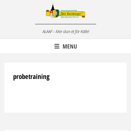
Skip
to
content
ALAAF – Mer dun et för Kölle!
MENU
probetraining