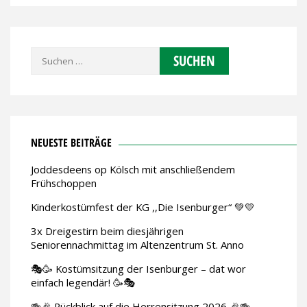
Suchen
nach:
NEUESTE BEITRÄGE
Joddesdeens op Kölsch mit anschließendem
Frühschoppen
Kinderkostümfest der KG ,,Die Isenburger“ 💚💛
3x Dreigestirn beim diesjährigen
Seniorennachmittag im Altenzentrum St. Anno
🎭🥳 Kostümsitzung der Isenburger – dat wor
einfach legendär! 🥳🎭
🍻🎉 Rückblick auf die Herrensitzung 2026 🎉🍻