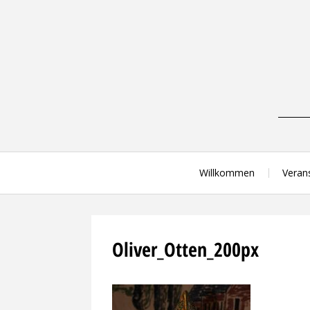
Skip
to
content
Willkommen
Veran
Oliver_Otten_200px