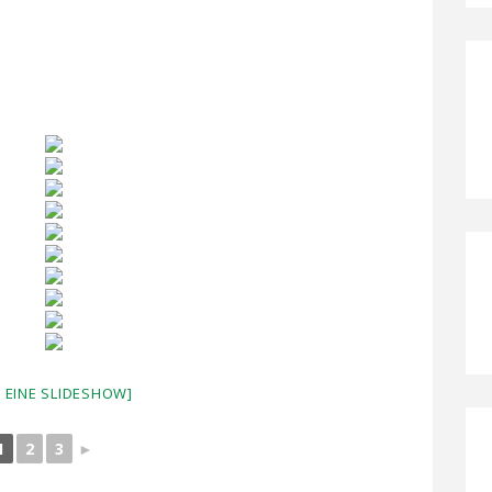
E EINE SLIDESHOW]
1
2
3
►