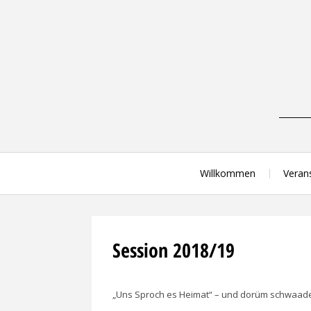
Skip
to
content
Willkommen
Veran
Session 2018/19
„Uns Sproch es Heimat“ – und dorüm schwaade 