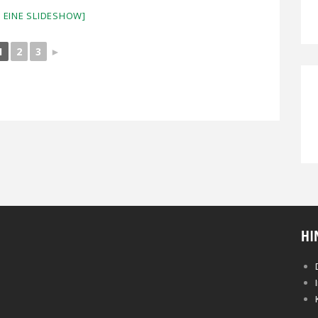
E EINE SLIDESHOW]
1
2
3
►
HI