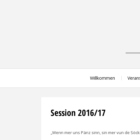
Skip
to
content
Willkommen
Veran
Session 2016/17
„Wenn mer uns Pänz sinn, sin mer vun de Söck!“